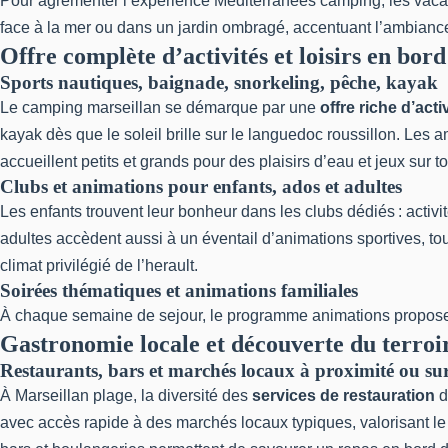
Pour agrémenter l’expérience Mediterranees camping, les vacan
face à la mer ou dans un jardin ombragé, accentuant l’ambian
Offre complète d’activités et loisirs en bor
Sports nautiques, baignade, snorkeling, pêche, kayak
Le camping marseillan se démarque par une
offre riche d’act
kayak dès que le soleil brille sur le languedoc roussillon. Le
accueillent petits et grands pour des plaisirs d’eau et jeux sur 
Clubs et animations pour enfants, ados et adultes
Les enfants trouvent leur bonheur dans les clubs dédiés : acti
adultes accèdent aussi à un éventail d’animations sportives, tou
climat privilégié de l’herault.
Soirées thématiques et animations familiales
À chaque semaine de sejour, le programme animations propose s
Gastronomie locale et découverte du terroi
Restaurants, bars et marchés locaux à proximité ou su
À Marseillan plage, la diversité des
services de restauration
d
avec accès rapide à des marchés locaux typiques, valorisant le t