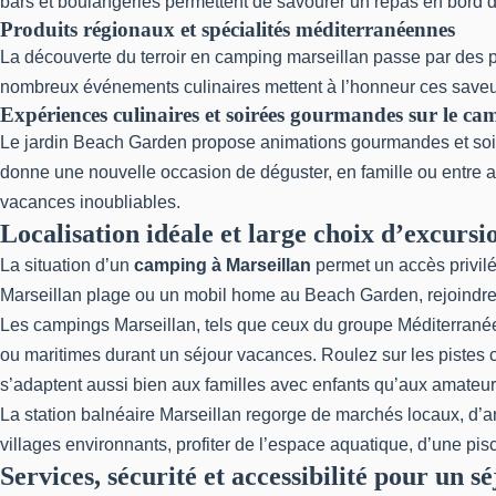
bars et boulangeries permettent de savourer un repas en bord de
Produits régionaux et spécialités méditerranéennes
La découverte du terroir en camping marseillan passe par des p
nombreux événements culinaires mettent à l’honneur ces saveu
Expériences culinaires et soirées gourmandes sur le ca
Le jardin Beach Garden propose animations gourmandes et soiré
donne une nouvelle occasion de déguster, en famille ou entre a
vacances inoubliables.
Localisation idéale et large choix d’excursi
La situation d’un
camping à Marseillan
permet un accès privilé
Marseillan plage ou un mobil home au Beach Garden, rejoindre 
Les campings Marseillan, tels que ceux du groupe Méditerranées
ou maritimes durant un séjour vacances. Roulez sur les pistes c
s’adaptent aussi bien aux familles avec enfants qu’aux amateurs
La station balnéaire Marseillan regorge de marchés locaux, d’an
villages environnants, profiter de l’espace aquatique, d’une pis
Services, sécurité et accessibilité pour un s