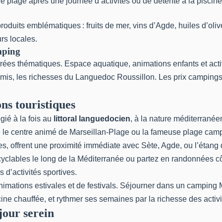
 plage après une journée d’activités ou de détente à la piscine
roduits emblématiques : fruits de mer, vins d’Agde, huiles d’o
rs locales.
mping
es thématiques. Espace aquatique, animations enfants et activi
mis, les richesses du Languedoc Roussillon. Les prix campings 
ons touristiques
gié à la fois au
littoral languedocien
, à la nature méditerrané
le centre animé de Marseillan-Plage ou la fameuse plage campin
, offrent une proximité immédiate avec Sète, Agde, ou l’étang d
yclables le long de la Méditerranée ou partez en randonnées côti
 d’activités sportives.
imations estivales et de festivals. Séjourner dans un camping M
cine chauffée, et rythmer ses semaines par la richesse des activ
éjour serein