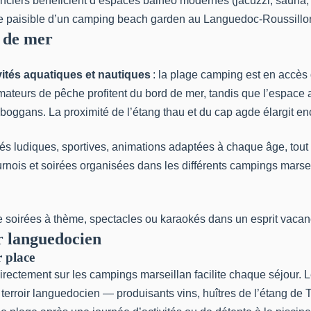
ciers bénéficient d’espaces balnéo modernes (jacuzzi, sauna, s
ce paisible d’un camping beach garden au Languedoc-Roussillo
d de mer
ivités aquatiques et nautiques
: la plage camping est en accès d
s amateurs de pêche profitent du bord de mer, tandis que l’espa
toboggans. La proximité de l’étang thau et du cap agde élargit en
vités ludiques, sportives, animations adaptées à chaque âge, to
rnois et soirées organisées dans les différents campings marseill
oirées à thème, spectacles ou karaokés dans un esprit vacances
r languedocien
r place
irectement sur les campings marseillan facilite chaque séjour.
erroir languedocien — produisants vins, huîtres de l’étang de Tha